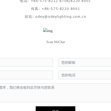
电话:
+86-575-8212 8708
/
8220 8001
传真:
+86-575-8220 8001
邮箱
:
odey@odeylighting.com.cn
Scan WeChat