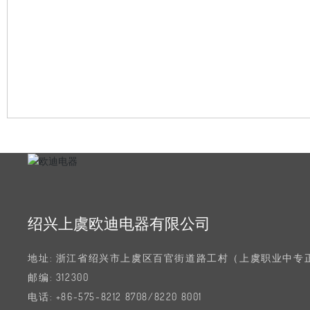
绍兴上虞欧迪电器有限公司
地址: 浙江省绍兴市上虞区百官街道路工村（上虞职业中专
邮编: 312300
电话:
+86-575-8212 8708
/
8220 8001