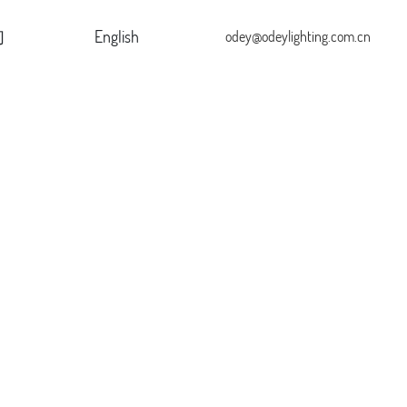
们
English
odey@odeylighting.com.cn