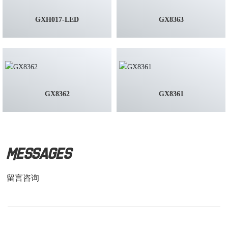
GX8363
GX8358
GX8361
OD8047C
MESSAGES
留言咨询