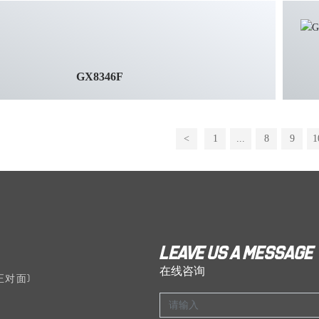
GX8346F
<
1
...
8
9
1
Leave us a message
在线咨询
正对面)