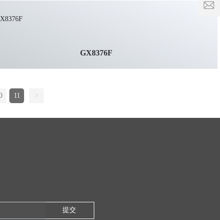
8:00
odey@
-
18:00
GX8376F
0
11
>
提交