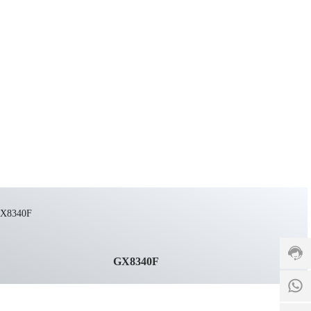
客
服
热
线:
+86-
575-
8212
8708
GX8340F
服
务
时
15068
间: