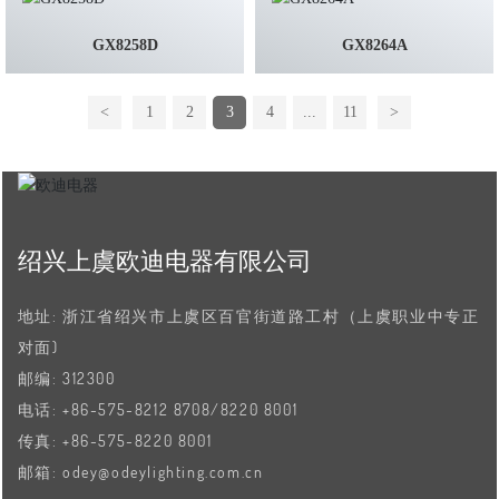
GX8258D
GX8264A
<
1
2
3
4
...
11
>
绍兴上虞欧迪电器有限公司
地址: 浙江省绍兴市上虞区百官街道路工村（上虞职业中专正
对面)
邮编: 312300
电话:
+86-575-8212 8708
/
8220 8001
传真:
+86-575-8220 8001
邮箱:
odey@odeylighting.com.cn